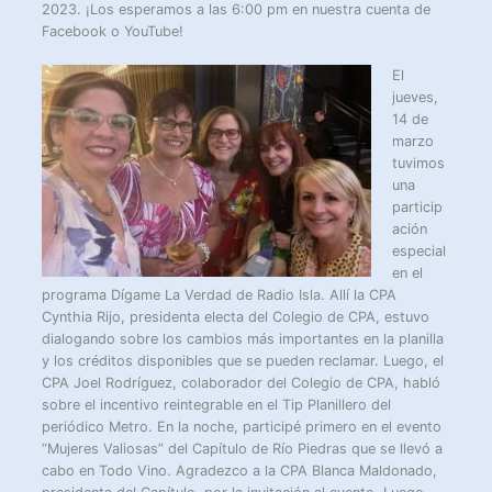
2023. ¡Los esperamos a las 6:00 pm en nuestra cuenta de
Facebook o YouTube!
El
jueves,
14 de
marzo
tuvimos
una
particip
ación
especial
en el
programa Dígame La Verdad de Radio Isla. Allí la CPA
Cynthia Rijo, presidenta electa del Colegio de CPA, estuvo
dialogando sobre los cambios más importantes en la planilla
y los créditos disponibles que se pueden reclamar. Luego, el
CPA Joel Rodríguez, colaborador del Colegio de CPA, habló
sobre el incentivo reintegrable en el Tip Planillero del
periódico Metro. En la noche, participé primero en el evento
“Mujeres Valiosas” del Capítulo de Río Piedras que se llevó a
cabo en Todo Vino. Agradezco a la CPA Blanca Maldonado,