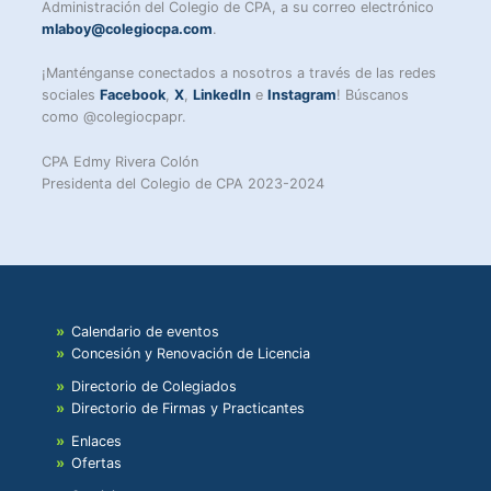
Administración del Colegio de CPA, a su correo electrónico
mlaboy@colegiocpa.com
.
¡Manténganse conectados a nosotros a través de las redes
sociales
Facebook
,
X
,
LinkedIn
e
Instagram
! Búscanos
como @colegiocpapr.
CPA Edmy Rivera Colón
Presidenta del Colegio de CPA 2023-2024
Calendario de eventos
Concesión y Renovación de Licencia
Directorio de Colegiados
Directorio de Firmas y Practicantes
Enlaces
Ofertas