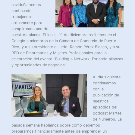
navideña hemos
continuado
trabajando
arduamente para
cumplir cada uno de
nuestros planes. El lunes, 11 de diciembre recibimos en el
Colegio a miembros de la Cámara de Comercio de Puerto
Rico, y a su presidente el Lcdo. Ramón Pérez Blanco, y a su
RED de Empresarias y Mujeres Profesionales para la
celebración del evento “Building a Network: Forjando alianzas
y oportunidades de negocios”.
Al día siguiente
continuamos
con la
publicación de
nuestros
episodios del
podcast Martes
de Números. La
pasada semana hablamos sobre cómo debemos
prepararnos financieramente antes de emprender un