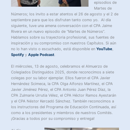
episodios de
Martes de
Números; los invito a estar atentos el 26 de agosto y el 2 de
septiembre para que los disfruten tanto como yo. Al día
siguiente, tuve una amena conversación con el CPA Jaime
Rivera en un nuevo episodio de “Martes de Números”.
Hablamos sobre su trayectoria profesional, sus fuentes de
inspiración y su compromiso con nuestros Capítulos. Si aún
no lo han visto o escuchado, está disponible en
YouTube
,
Spotify
y
Apple Podcast
.
El miércoles, 13 de agosto, celebramos el Almuerzo de
Colegiados Distinguidos 2025, donde reconocimos a siete
colegas por su labor ejemplar. Ellos fueron el CPA Javier
Hernández Scimeca, la CPA Olga Alfonzo Martínez, el CPA
Javier Jiménez Pérez, el CPA Antonio Juan Pérez Díaz, la
CPA Zulmarie Urrutia Vélez, el CPA Héctor Ramos Ayestarán
y el CPA Néstor Kercadó Sánchez. También reconocimos a
los instructores del Programa de Educación Continuada, así
como a los presidentes y miembros de nuestros Comités.
¡Gracias a todos por su compromiso y entrega!