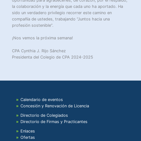
oportunidad para agradecerles, de corazón, por el respaldo,
la colaboración y la energía que cada uno ha aportado. Ha
sido un verdadero privilegio recorrer este camino en
compañía de ustedes, trabajando “Juntos hacia una
profesión sostenible”.
¡Nos vemos la próxima semana!
CPA Cynthia J. Rijo Sánchez
Presidenta del Colegio de CPA 2024-2025
Calendario de eventos
Concesión y Renovación de Licencia
Directorio de Colegiados
Directorio de Firmas y Practicantes
Enlaces
Ofertas