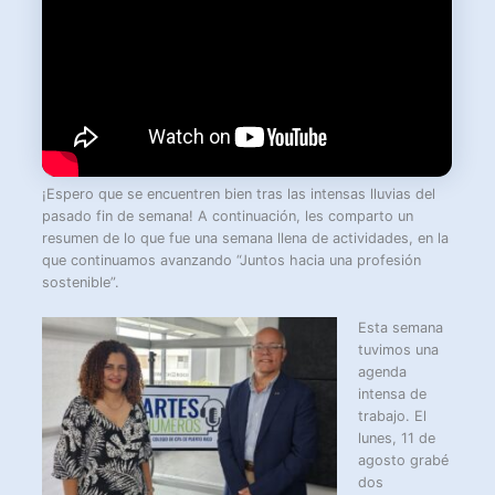
¡Espero que se encuentren bien tras las intensas lluvias del
pasado fin de semana! A continuación, les comparto un
resumen de lo que fue una semana llena de actividades, en la
que continuamos avanzando “Juntos hacia una profesión
sostenible”.
Esta semana
tuvimos una
agenda
intensa de
trabajo. El
lunes, 11 de
agosto grabé
dos