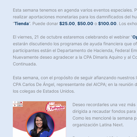
Esta semana tenemos en agenda varios eventos especiales. Pr
realizar aportaciones monetarias para los damnificados del hu
“
Tienda
”. Puede donar
$25.00
,
$50.00
o
$100.00
. Los exh
El viernes, 21 de octubre estaremos celebrando el webinar “
Op
estarán discutiendo los programas de ayuda financiera que ofr
participantes están el Departamento de Hacienda, Federal E
Nuevamente deseo agradecer a la CPA Dimaris Aquino y al Com
Continuada.
Esta semana, con el propósito de seguir afianzando nuestros la
CPA Carlos De Ángel, representante del AICPA; en la reunión 
los colegas de Estados Unidos.
Deseo recordarles una vez más q
dirigida a recaudar fondos para
Como les mencioné la semana p
organización Latina Next.