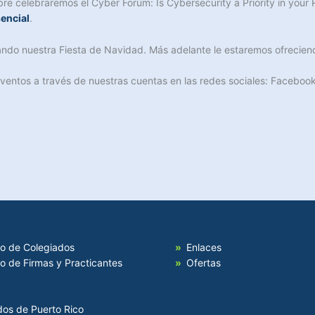
e celebraremos el Cyber Forum: Is Cybersecurity a Priority in your
encial
.
ando nuestra Fiesta de Navidad. Más adelante le estaremos ofreciendo
eventos a través de nuestras cuentas en las redes sociales: Faceboo
io de Colegiados
Enlaces
io de Firmas y Practicantes
Ofertas
dos de Puerto Rico