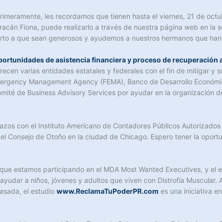
imeramente, les recordamos que tienen hasta el viernes, 21 de octu
racán Fiona, puede realizarlo a través de nuestra página web en la 
orto a que sean generosos y ayudemos a nuestros hermanos que han 
ortunidades de asistencia financiera y proceso de recuperación a
ecen varias entidades estatales y federales con el fin de mitigar y s
mergency Management Agency (FEMA), Banco de Desarrollo Económico
ité de Business Advisory Services por ayudar en la organización d
zos con el Instituto Americano de Contadores Públicos Autorizados (A
del Consejo de Otoño en la ciudad de Chicago. Espero tener la oport
ue estamos participando en el MDA Most Wanted Executives, y el est
 ayudar a niños, jóvenes y adultos que viven con Distrofia Muscula
asada, el estudio
www.ReclamaTuPoderPR.com
es una iniciativa e