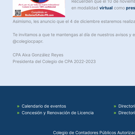
Recuerden que el 10 de noviembr
en modalidad
virtual
como
pres
Asimismo, les anuncio que el 4 de diciembre estaremos realiz
Te invitamos a que te mantengas al día de nuestros avisos y 
@colegiocpapr.
CPA Aixa González Reyes
Presidenta del Colegio de CPA 2022-2023
Calendario de eventos
Director
Concesión y Renovación de Licencia
Director
Colegio de Contadores Públicos Autoriza