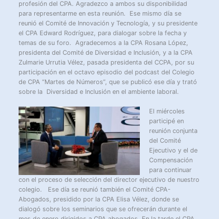
profesión del CPA. Agradezco a ambos su disponibilidad
para representarme en esta reunión. Ese mismo día se
reunió el Comité de Innovación y Tecnología, y su presidente
el CPA Edward Rodríguez, para dialogar sobre la fecha y
temas de su foro. Agradecemos a la CPA Rosana López,
presidenta del Comité de Diversidad e Inclusión, y a la CPA
Zulmarie Urrutia Vélez, pasada presidenta del CCPA, por su
participación en el octavo episodio del podcast del Colegio
de CPA “Martes de Números”, que se publicó ese día y trató
sobre la Diversidad e Inclusión en el ambiente laboral.
El miércoles
participé en
reunión conjunta
del Comité
Ejecutivo y el de
Compensación
para continuar
con el proceso de selección del director ejecutivo de nuestro
colegio. Ese día se reunió también el Comité CPA-
Abogados, presidido por la CPA Elisa Vélez, donde se
dialogó sobre los seminarios que se ofrecerán durante el
mes de enero dirigidos a CPA abogados. En la tarde el CPA