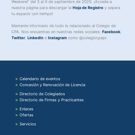
Weekend” del 3 al 6 de septiembre de 2020. ¡Accede a
nuestra página para descargar la
Hoja de Registro
y separa
tu espacio con tiempo!
Mantente informado de todo lo relacionado al Colegio de
CPA. Nos encuentras en nuestras redes sociales:
Facebook
,
Twitter
,
LinkedIn
e
Instagram
como @colegiocpapr.
Calendario de eventos
Concesión y Renovación de Licencia
Directorio de Colegiados
Directorio de Firmas y Practicantes
Enlaces
Ofertas
Servicios