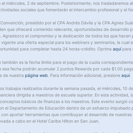
el miércoles, 2 de septiembre. Posteriormente, nos trasladaremos a
ividades sociales que fomentarán el intercambio profesional y el for
 Convención, presidido por el CPA Andrés Dávila y la CPA Agnes Suá
den que ofrecerá contenido relevante, oportunidades de desarrollo p
s. Agradezco el compromiso y la dedicación de todos los que hacen 
vigente una oferta especial para los webinars y seminarios, la cual e
ortunidad para completar hasta 24 horas-crédito. Oprima
aquí
para c
io también es la fecha límite para el pago de la cuota correspondien
e esa fecha podrán acumular 2 puntos Rewards por cada $1.00 pagado
s de nuestra
página web
. Para información adicional, presione
aquí
.
os trabajos realizados durante la semana pasada, el miércoles, 10 de 
nanciera dirigida a maestros de escuela superior. En esta actividad,
 conceptos básicos de finanzas a los maestros. Este evento surgió co
on el Departamento de Educación dentro de un esfuerzo impulsado 
con aportar herramientas que contribuyan al desarrollo de nuestras
vada a cabo en el Hotel Caribe Hilton en San Juan.