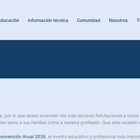
Educación
Información técnica
Comunidad
Nosotros
T
 por lo que deseo extender mis más sinceras felicitaciones a todos 
n tanto a sus familias como a nuestra profesión. Que esta ocasión es
onvención Anual 2026
, el evento educativo y profesional más import