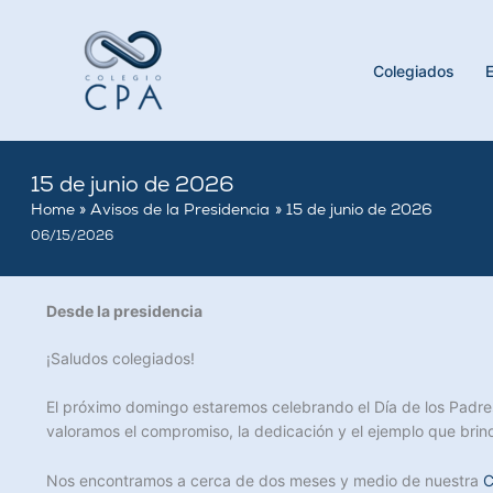
Skip
to
content
Colegiados
15 de junio de 2026
Home
Avisos de la Presidencia
15 de junio de 2026
06/15/2026
Desde la presidencia
¡Saludos colegiados!
El próximo domingo estaremos celebrando el Día de los Padres,
valoramos el compromiso, la dedicación y el ejemplo que brinda
Nos encontramos a cerca de dos meses y medio de nuestra
C