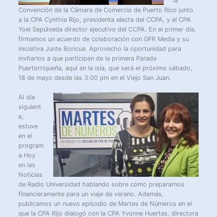
la
Convención de la Cámara de Comercio de Puerto Rico junto
a la CPA Cynthia Rijo, presidenta electa del CCPA, y el CPA
Yoel Sepúlveda director ejecutivo del CCPA. En el primer día,
firmamos un acuerdo de colaboración con GFR Media y su
iniciativa Junte Boricua. Aprovecho la oportunidad para
invitarlos a que participen de la primera Parada
Puertorriqueña, aquí en la isla, que será el próximo sábado,
18 de mayo desde las 3:00 pm en el Viejo San Juan.
Al día
siguient
e,
estuve
en el
program
a Hoy
en las
Noticias
de Radio Universidad hablando sobre cómo prepararnos
financieramente para un viaje de verano. Además,
publicamos un nuevo episodio de Martes de Números en el
que la CPA Rijo dialogó con la CPA Yvonne Huertas, directora