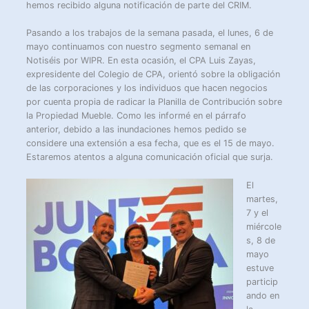
hemos recibido alguna notificación de parte del CRIM.
Pasando a los trabajos de la semana pasada, el lunes, 6 de
mayo continuamos con nuestro segmento semanal en
Notiséis por WIPR. En esta ocasión, el CPA Luis Zayas,
expresidente del Colegio de CPA, orientó sobre la obligación
de las corporaciones y los individuos que hacen negocios
por cuenta propia de radicar la Planilla de Contribución sobre
la Propiedad Mueble. Como les informé en el párrafo
anterior, debido a las inundaciones hemos pedido se
considere una extensión a esa fecha, que es el 15 de mayo.
Estaremos atentos a alguna comunicación oficial que surja.
El
martes,
7 y el
miércole
s, 8 de
mayo
estuve
particip
ando en