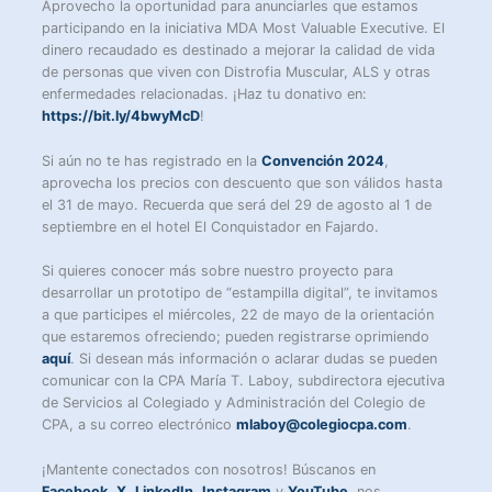
Aprovecho la oportunidad para anunciarles que estamos
participando en la iniciativa MDA Most Valuable Executive. El
dinero recaudado es destinado a mejorar la calidad de vida
de personas que viven con Distrofia Muscular, ALS y otras
enfermedades relacionadas. ¡Haz tu donativo en:
https://bit.ly/4bwyMcD
!
Si aún no te has registrado en la
Convención 2024
,
aprovecha los precios con descuento que son válidos hasta
el 31 de mayo. Recuerda que será del 29 de agosto al 1 de
septiembre en el hotel El Conquistador en Fajardo.
Si quieres conocer más sobre nuestro proyecto para
desarrollar un prototipo de “estampilla digital”, te invitamos
a que participes el miércoles, 22 de mayo de la orientación
que estaremos ofreciendo; pueden registrarse oprimiendo
aquí
. Si desean más información o aclarar dudas se pueden
comunicar con la CPA María T. Laboy, subdirectora ejecutiva
de Servicios al Colegiado y Administración del Colegio de
CPA, a su correo electrónico
mlaboy@colegiocpa.com
.
¡Mantente conectados con nosotros! Búscanos en
Facebook
,
X
,
LinkedIn
,
Instagram
y
YouTube
, nos