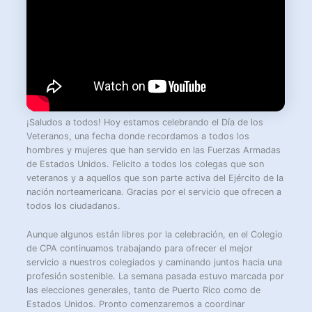
¡Saludos a todos! Hoy estamos celebrando el Día de los
Veteranos, una fecha donde recordamos a todos los
hombres y mujeres que han servido en las Fuerzas Armadas
de Estados Unidos. Felicito a todos los colegas que son
veteranos y a aquellos que son parte activa del Ejército de la
nación norteamericana. Gracias por el servicio que ofrecen a
todos los ciudadanos.
Aunque algunos están libres por la celebración, en el Colegio
de CPA continuamos trabajando para ofrecer el mejor
servicio a nuestros colegiados y caminando juntos hacia una
profesión sostenible. La semana pasada estuvo marcada por
las elecciones generales, tanto de Puerto Rico como de
Estados Unidos. Pronto comenzaremos a coordinar